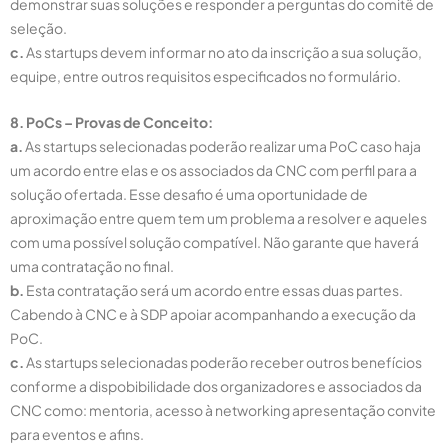
demonstrar suas soluções e responder a perguntas do comitê de
seleção.
c.
As startups devem informar no ato da inscrição a sua solução,
equipe, entre outros requisitos especificados no formulário.
8. PoCs – Provas de Conceito:
a.
As startups selecionadas poderão realizar uma PoC caso haja
um acordo entre elas e os associados da CNC com perfil para a
solução ofertada. Esse desafio é uma oportunidade de
aproximação entre quem tem um problema a resolver e aqueles
com uma possível solução compatível. Não garante que haverá
uma contratação no final.
b.
Esta contratação será um acordo entre essas duas partes.
Cabendo à CNC e à SDP apoiar acompanhando a execução da
PoC.
c.
As startups selecionadas poderão receber outros benefícios
conforme a dispobibilidade dos organizadores e associados da
CNC como: mentoria, acesso à networking apresentação convite
para eventos e afins.