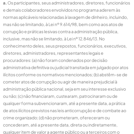
a.
Os participantes, seus administradores, diretores, funcionários
e demais colaboradores envolvidos no programa aderem às
normas aplicáveis relacionadas à lavagem de dinheiro, incluindo,
mas não se limitando, à Lei nº 9.614/98, bem como aos atos de
corrupção e práticas lesivas contra a administração pública,
inclusive, mas não se limitando, à Lei nº 12.846/13. No
conhecimento deles, seus prepostos, funcionários, executivos,
diretores, administradores, representantes legais e
procuradores: (a) não foram condenados por decisão
administrativa definitiva ou judicial transitada em julgado por atos
ilícitos conforme os normativos mencionados; (b) abstêm-se de
cometer atos de corrupção ou agir de maneira prejudicial à
administração pública nacional, seja em seu interesse exclusivo
ou não; (c) não financiaram, custearam, patrocinaram ou de
qualquer forma subvencionaram, até a presente data, a prática
de atos ilícitos previstos nas leis anticorrupção e de combate ao
crime organizado; (d) não prometeram, ofereceram ou
concederam, até a presente data, direta ou indiretamente,
qualquer item de valor a agente público ou a terceiros com o