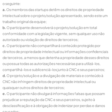
o seguinte:
a.
Os membros das startups detêm os direitos de propriedade
intelectual sobre o projeto/solução apresentado, sendo este um
trabalho original da equipe;
b.
O participante desenvolverá o projeto/solução em total
conformidade com a legislação vigente, sem qualquer uso não
autorizado ou violação de direitos de terceiros;
c.
O participante não compartilhará conteúdo protegido por
direitos de propriedade intelectual ou informações confidenciais
de terceiros, a menos que detenha a propriedade desses direitos
ou possua todas as autorizações necessárias para utilizá-los,
compartilhá-los e sublicenciá-los junto à CNC e seus parceiros;
d.
O projeto/solução e a divulgação de materiais e conteúdo à
CNC não infringem direitos de propriedade intelectual ou
quaisquer outros direitos de terceiros;
e.
O participante não divulgará informações falsas que possam
prejudicar a reputação da CNC e seus parceiros, sujeito à
desclassificação e à obrigação de indenizar por perdas e danos
causados;