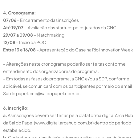
4. Cronograma:
07/06
– Encerramento das inscrições
Até 19/07
–
Avaliação das startups pelos jurados da CNC
29/07 a 09/08
–
Matchmaking
12/08
–
Inicio da POC
Entre 13 e 16/08
– Apresentação do Case na Rio Innovation Week
– Alterações neste cronograma poderão ser feitas conforme
entendimento dos organizadores do programa.
– Em todas as fases do programa, a CNC e/ou a SDP, conforme
aplicável, se comunicará com os participantes por meio do email
Sai do papel: cnc@saidopapel.com.br.
6. Inscrição:
a.
As inscrições devem ser feitas pela plataforma digital Arca Hub
da Sai do Papel (www.digital.arcahub.com.br) dentro do período
estabelecido.
b.
Cada startup ou instituições devem realizar suas inscrições no