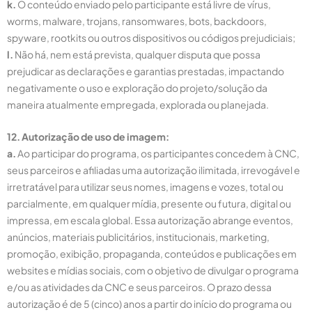
k.
O conteúdo enviado pelo participante está livre de vírus,
worms, malware, trojans, ransomwares, bots, backdoors,
spyware, rootkits ou outros dispositivos ou códigos prejudiciais;
l.
Não há, nem está prevista, qualquer disputa que possa
prejudicar as declarações e garantias prestadas, impactando
negativamente o uso e exploração do projeto/solução da
maneira atualmente empregada, explorada ou planejada.
12. Autorização de uso de imagem:
a.
Ao participar do programa, os participantes concedem à CNC,
seus parceiros e afiliadas uma autorização ilimitada, irrevogável e
irretratável para utilizar seus nomes, imagens e vozes, total ou
parcialmente, em qualquer mídia, presente ou futura, digital ou
impressa, em escala global. Essa autorização abrange eventos,
anúncios, materiais publicitários, institucionais, marketing,
promoção, exibição, propaganda, conteúdos e publicações em
websites e mídias sociais, com o objetivo de divulgar o programa
e/ou as atividades da CNC e seus parceiros. O prazo dessa
autorização é de 5 (cinco) anos a partir do início do programa ou